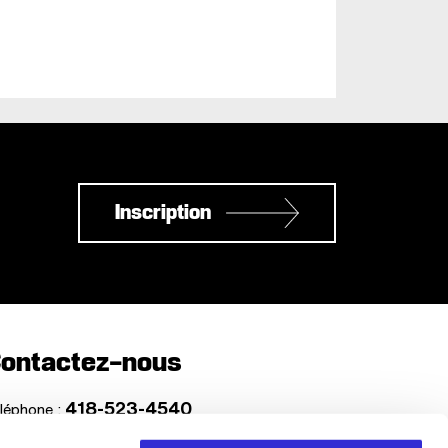
Inscription
ontactez-nous
418-523-4540
léphone :
1-888-992-5200
ns frais :