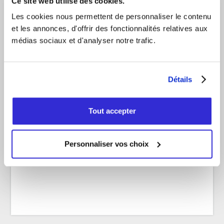
Ce site web utilise des cookies.
PARTENARIATS
Les cookies nous permettent de personnaliser le contenu
et les annonces, d'offrir des fonctionnalités relatives aux
Pour questions concernant les commandites, partenariats
médias sociaux et d'analyser notre trafic.
et offre premium
partenariats@bleufeu.com
Détails
Tout accepter
Personnaliser vos choix