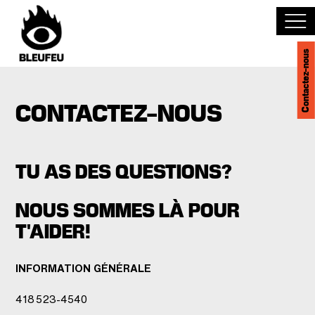
Contactez-nous
Découvrir BLEUFEU
CONTACTEZ-NOUS
Joindre l'équipe
Devenir partenaire
TU AS DES QUESTIONS?
NOUS SOMMES LÀ POUR
Événements
T'AIDER!
Salles
INFORMATION GÉNÉRALE
English
418 523-4540