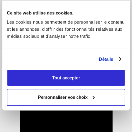
325 000 visiteur·euses uniques
Ce site web utilise des cookies.
11 jours de musique
Les cookies nous permettent de personnaliser le contenu
Plus de 50 éditions (58e édition en 2026)
et les annonces, d'offrir des fonctionnalités relatives aux
6 scènes
médias sociaux et d'analyser notre trafic.
Programmation très vaste allant des Rolling
Stones à Hubert Lenoir en passant par P!nk, Keith
Urban, Lady Gaga, Foo Fighters, Muse, Charles
Aznavour et Cœur de Pirate.
Détails
Site web de l'événement
Tout accepter
Personnaliser vos choix