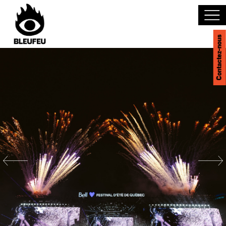
Contactez-nous
Découvrir BLEUFEU
Joindre l'équipe
Devenir partenaire
Événements
Salles
English