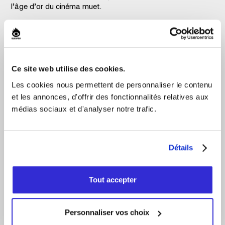
l’âge d’or du cinéma muet.
Depuis son acquisition en 2014, elle se démarque par sa
programmation musicale audacieuse, éclectique et
multigenre.
Ce site web utilise des cookies.
L'Impérial Bell c'est :
Les cookies nous permettent de personnaliser le contenu
et les annonces, d'offrir des fonctionnalités relatives aux
Capacité de 900 places
médias sociaux et d'analyser notre trafic.
160 spectacles annuellement
Musique multigenre
Détails
Site web de la salle
Tout accepter
Personnaliser vos choix