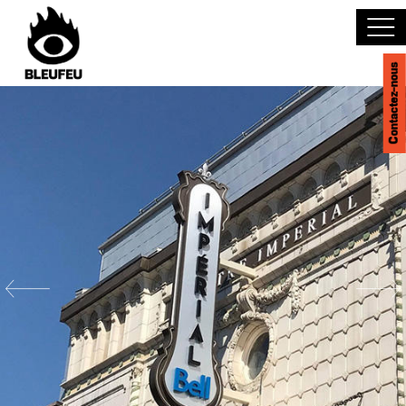
Contactez-nous
Découvrir BLEUFEU
Joindre l'équipe
Devenir partenaire
Événements
Salles
English