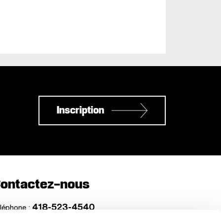
Inscription
ontactez-nous
418-523-4540
léphone :
1-888-992-5200
ns frais :