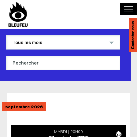
Contactez-nous
Découvrir BLEUFEU
Joindre l'équipe
Devenir partenaire
Événements
septembre 2026
Salles
English
MARDI
20H00