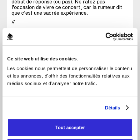
début de réponse (ou pas). Ne ratez pas
l’occasion de vivre ce concert, car la rumeur dit
que c’est une sacrée expérience.
//
EFFET RASSEMBLEUR
Réunis pour briser l'isolement
Assister à un spectacle a un effet sur la vie d'une
personne seule. BLEUFEU remet dorénavant
0,50$ par billet vendu à des organismes locaux
Ce site web utilise des cookies.
qui oeuvrent pour briser l'isolement
Les cookies nous permettent de personnaliser le contenu
et les annonces, d'offrir des fonctionnalités relatives aux
FACEBOOK
médias sociaux et d'analyser notre trafic.
INSTAGRAM
X
Détails
SITE OFFICIEL
VIDÉO OFFICIELLE
Tout accepter
APPLE MUSIC