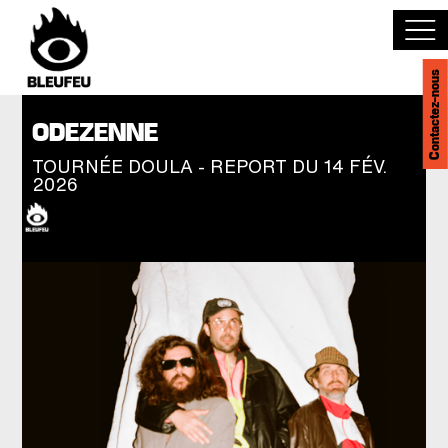
Contactez-nous
Découvrir BLEUFEU
ODEZENNE
TOURNÉE DOULA - REPORT DU 14 FÉV.
Joindre l'équipe
2026
Devenir partenaire
Événements
Salles
English