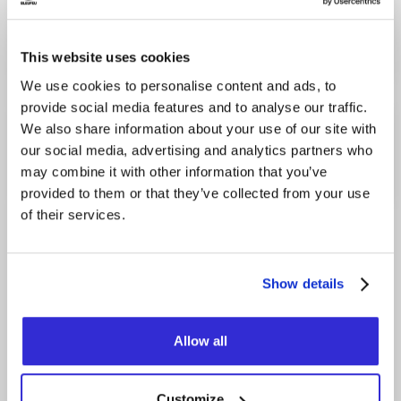
THURSDAY
17H30
DECEMBER 3, 2026
This website uses cookies
We use cookies to personalise content and ads, to
provide social media features and to analyse our traffic.
We also share information about your use of our site with
SATURDAY
17H30
our social media, advertising and analytics partners who
DECEMBER 12, 2026
may combine it with other information that you’ve
provided to them or that they’ve collected from your use
of their services.
Category
Origin
Show details
CHANSON
CANADA
Allow all
Alter Ego est une revue musicale des années 70,
80, 90 et 00 où défilent, sous forme de medleys,
les plus grand succès du répertoire pop, rock et
Customize
disco. L’énergie, la musique, la danse et les