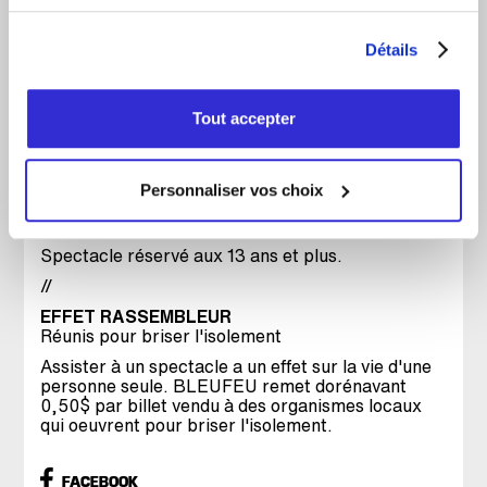
ses meilleures niaiseries pour vous impressionner
: blagues, dessins, chansons, tours de magie et
autres trouvailles étranges, tout droit sorties de
Détails
sa tête de gamin. Espérons seulement que son
papa Jacques ne viendra pas tout gâcher…
Tout accepter
Imaginez : au lieu de quelques secondes de Zac
sur votre cellulaire, vous aurez droit à plusieurs
minutes (environ 75!!!) de son univers à la fois tout
mimi et complètement absurde. Préparez-vous à
Personnaliser vos choix
vivre un moment déjanté, imprévisible, hilarant…
et très stupide.
Spectacle réservé aux 13 ans et plus.
//
EFFET RASSEMBLEUR
Réunis pour briser l'isolement
Assister à un spectacle a un effet sur la vie d'une
personne seule. BLEUFEU remet dorénavant
0,50$ par billet vendu à des organismes locaux
qui oeuvrent pour briser l'isolement.
FACEBOOK