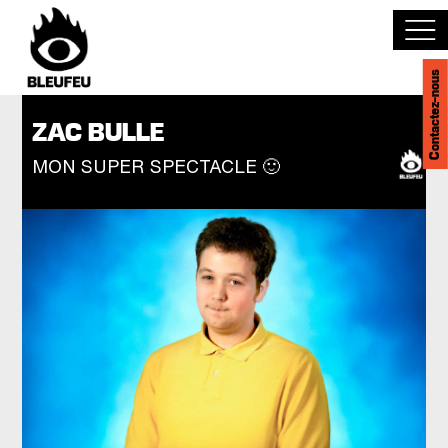
Contactez-nous
Découvrir BLEUFEU
ZAC BULLE
MON SUPER SPECTACLE 🙂
Joindre l'équipe
Devenir partenaire
Événements
Salles
English