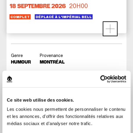
20H00
18 SEPTEMBRE 2026
COMPLET
DÉPLACÉ À L'IMPÉRIAL BELL
Genre
Provenance
HUMOUR
MONTRÉAL
Zac Bulle, 8 ans et demi, s'est fait connaître
grâce à ses vidéos virales où il partage ses plus
grandes passions : la mayo, ses aventures
Ce site web utilise des cookies.
quotidiennes, les montages farfelus… ou encore la
mayo. Vous pourrez enfin le voir sur scène dans
Les cookies nous permettent de personnaliser le contenu
son tout premier « One Petit Gars Show », en
et les annonces, d'offrir des fonctionnalités relatives aux
tournée à travers le Québec.
médias sociaux et d'analyser notre trafic.
Avec « Mon super spectacle 🙂 », Zac enchaîne