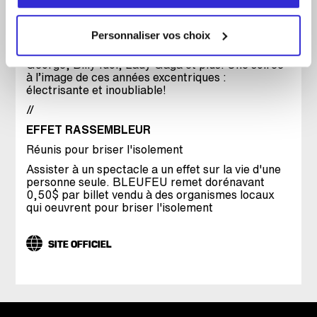
marqué ces décennies.
Imités avec brio par les 7 chanteurs et 3
Personnaliser vos choix
musiciens, le public verra apparaître sur scène :
Michael Jackson, Madonna, Cyndi Lauper, Boy
George, Billy Idol, Lady Gaga et plus. Une soirée
à l’image de ces années excentriques :
électrisante et inoubliable!
//
EFFET RASSEMBLEUR
Réunis pour briser l'isolement
Assister à un spectacle a un effet sur la vie d'une
personne seule. BLEUFEU remet dorénavant
0,50$ par billet vendu à des organismes locaux
qui oeuvrent pour briser l'isolement
SITE OFFICIEL