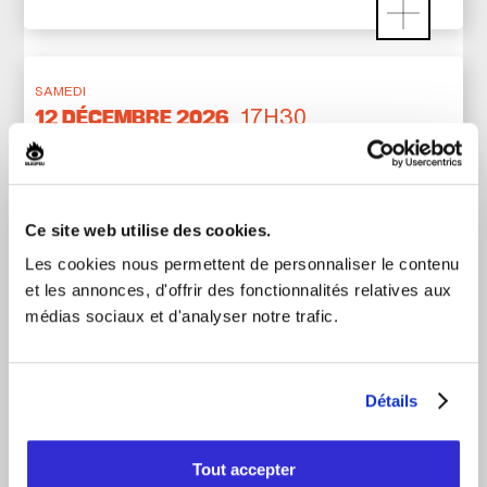
SAMEDI
17H30
12 DÉCEMBRE 2026
Ce site web utilise des cookies.
Les cookies nous permettent de personnaliser le contenu
Genre
Provenance
CHANSON
CANADA
et les annonces, d'offrir des fonctionnalités relatives aux
médias sociaux et d'analyser notre trafic.
Alter Ego est une revue musicale des années 70,
80, 90 et 00 où défilent, sous forme de medleys,
les plus grand succès du répertoire pop, rock et
Détails
disco. L’énergie, la musique, la danse et les
multiples changements de costumes sont à
l’honneur. Le point fort de cette production se
Tout accepter
situe dans la personnification des artistes qui ont