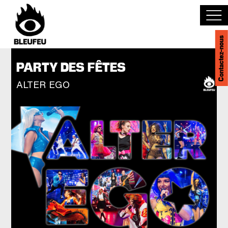
Contactez-nous
Découvrir BLEUFEU
PARTY DES FÊTES
ALTER EGO
Joindre l'équipe
Devenir partenaire
Événements
Salles
English