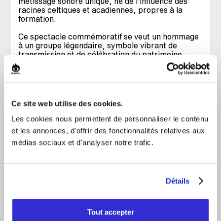
métissage sonore unique, né de l’influence des
racines celtiques et acadiennes, propres à la
formation.
Ce spectacle commémoratif se veut un hommage
à un groupe légendaire, symbole vibrant de
transmission et de célébration du patrimoine
musical québécois.
FACEBOOK
Ce site web utilise des cookies.
INSTAGRAM
Les cookies nous permettent de personnaliser le contenu
YOUTUBE
et les annonces, d'offrir des fonctionnalités relatives aux
médias sociaux et d'analyser notre trafic.
X
SITE OFFICIEL
Détails
VIDÉO OFFICIELLE
SPOTIFY
Tout accepter
TIKTOK