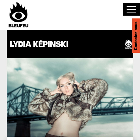
Contactez-nous
Découvrir BLEUFEU
LYDIA KÉPINSKI
Joindre l'équipe
Devenir partenaire
Événements
Salles
English