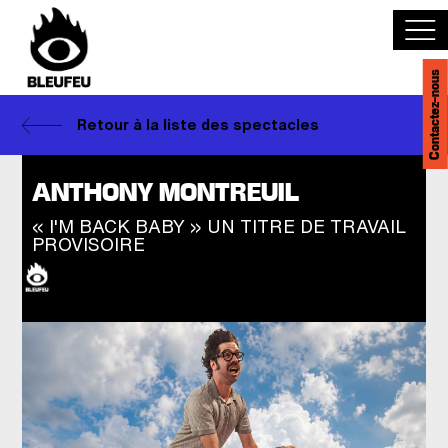
Contactez-nous
Découvrir BLEUFEU
Retour à la liste des spectacles
Joindre l'équipe
ANTHONY MONTREUIL
« I'M BACK BABY » UN TITRE DE TRAVAIL
Devenir partenaire
PROVISOIRE
Événements
Salles
English