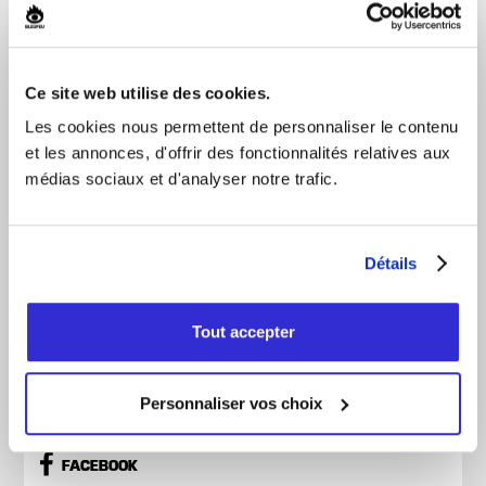
Acheter
Ce site web utilise des cookies.
Les cookies nous permettent de personnaliser le contenu
et les annonces, d'offrir des fonctionnalités relatives aux
Genre
Provenance
médias sociaux et d'analyser notre trafic.
HUMOUR
MONTRÉAL
Maintenant que le rodage de la tournée de rodage
Détails
est terminé, Anthony est enfin prêt à commencer
le rodage officiel avec son nouveau spectacle, ‘I'm
back baby” un titre de travail provisoire. Il a
Tout accepter
passé l’année à roder son rodage, maintenant que
le rodage est rodé il est prêt à présenter son
rodage officiel! Tout ça, grâce à son producteur
Gabriel Archambault, président de l’OBNL
Personnaliser vos choix
Création Ciné-Scène-Art.
FACEBOOK