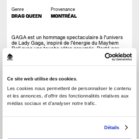
Genre
Provenance
DRAG QUEEN
MONTRÉAL
GAGA est un hommage spectaculaire à l’univers
de Lady Gaga, inspiré de l’énergie du Mayhem
Ball avec une touche rétro assumée. Porté par
l’incomparable Lady Boom Boom, le spectacle
enchaîne près d’une dizaine de changements de
costumes grandioses, des performances
électrisantes et les plus grands succès de la
superstar.
Ce site web utilise des cookies.
Accompagnée de quatre danseurs, Lady Boom
Les cookies nous permettent de personnaliser le contenu
Boom revisite les différentes époques de Gaga à
et les annonces, d'offrir des fonctionnalités relatives aux
travers une mise en scène dynamique, des
numéros chorégraphiés, des moments
médias sociaux et d'analyser notre trafic.
d’animation et une esthétique qui oscille entre
glamour, extravagance et nostalgie. Un voyage
haut en couleur où la mode, la musique et la
performance se rencontrent pour créer une
Détails
expérience aussi festive qu’impressionnante.
Préparez-vous à chanter, danser et replonger