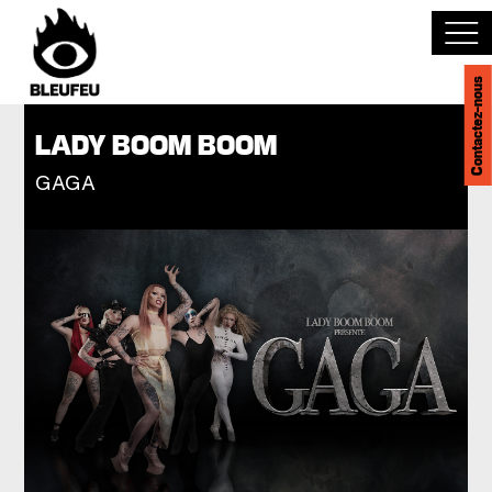
Contactez-nous
Découvrir BLEUFEU
LADY BOOM BOOM
GAGA
Joindre l'équipe
Devenir partenaire
Événements
Salles
English